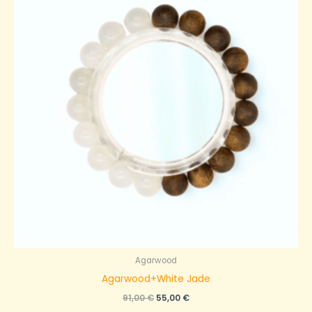
Agarwood
Agarwood+White Jade
原
当
91,00
€
55,00
€
价
前