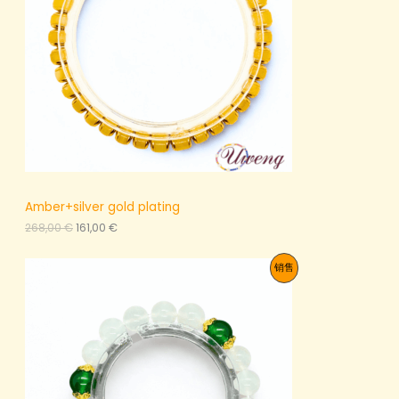
0
,
0
€
0
。
€
。
Amber+silver gold plating
原
当
268,00
€
161,00
€
价
前
为
价
促
销售
：
格
2
为
销
6
：
8
1
产
,
6
0
1
品
0
,
0
€
0
。