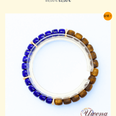
原
当
89,00
€
53,00
€
价
前
为：
价
89,00 €。
格
促销！
为：
53,00 €。