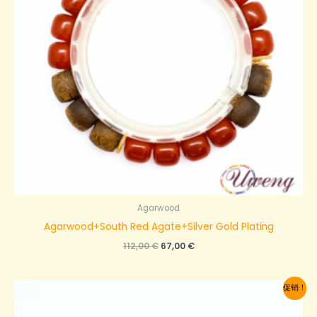
Agarwood
Agarwood+South Red Agate+Silver Gold Plating
原
当
112,00
€
67,00
€
价
前
为：
价
112,00 €。
格
促销！
为：
67,00 €。