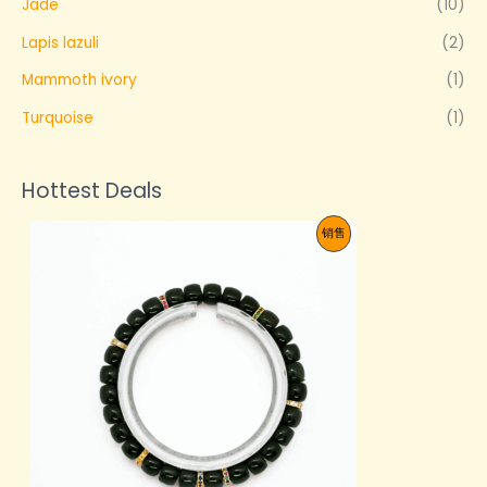
Jade
(10)
Lapis lazuli
(2)
Mammoth ivory
(1)
Turquoise
(1)
Hottest Deals
促
销售
销
产
品