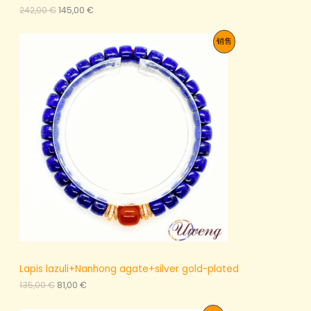
原
当
242,00
€
145,00
€
价
前
为
价
促
销售
：
格
2
为
销
4
：
2
1
产
,
4
0
5
品
0
,
0
€
0
。
€
。
Lapis lazuli+Nanhong agate+silver gold-plated
原
当
135,00
€
81,00
€
价
前
为
价