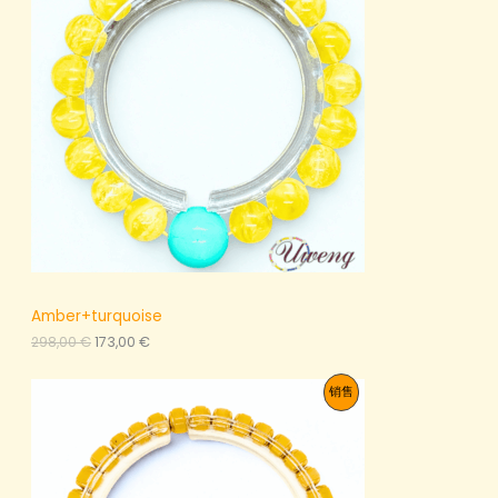
2
6
产
,
7
0
,
品
0
0
0
€
。
€
。
Amber+turquoise
原
当
298,00
€
173,00
€
价
前
为
价
促
销售
：
格
2
为
销
9
：
8
1
产
,
7
0
3
品