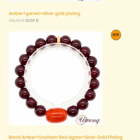
Amber+garnet+silver gold plating
原
当
135,00
€
81,00
€
价
前
为
价
促
销售
：
格
1
为
销
3
：
5
8
产
,
1
0
,
品
0
0
0
€
。
€
。
Blood Amber+Southern Red agate+Silver Gold Plating