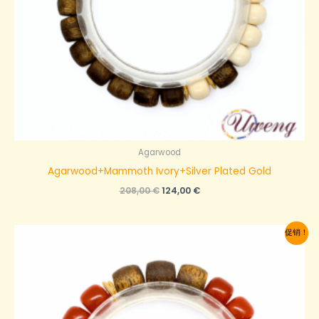
Agarwood
Agarwood+Mammoth Ivory+Silver Plated Gold
原
当
208,00
€
124,00
€
价
前
为：
价
208,00 €。
格
促销！
为：
124,00 €。