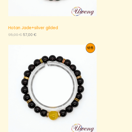
Hotan Jade+silver gilded
原
当
95,00
€
57,00
€
价
前
为
价
促
销售
：
格
9
为
销
5
：
,
5
产
0
7
0
,
品
0
€
0
。
€
。