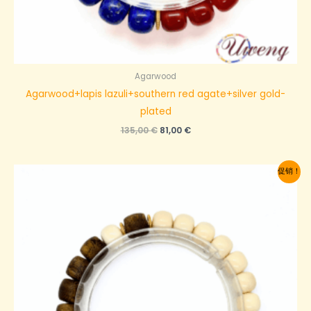
Agarwood
Agarwood+lapis lazuli+southern red agate+silver gold-
plated
原
当
135,00
€
81,00
€
价
前
为：
价
135,00 €。
格
促销！
为：
81,00 €。