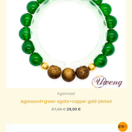
Agarwood
Agarwood+green agate+copper gold-plated
原
当
37,00
€
29,00
€
价
前
为：
价
37,00 €。
格
促销！
为：