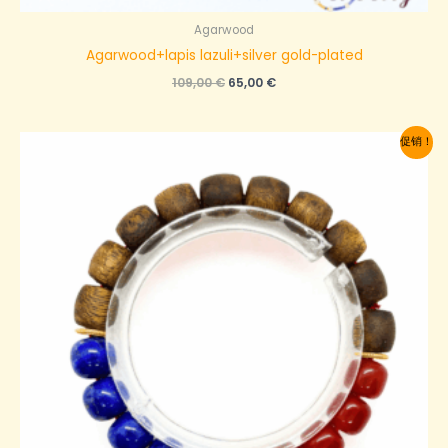
Agarwood
Agarwood+lapis lazuli+silver gold-plated
原
当
109,00
€
65,00
€
价
前
为：
价
109,00 €。
格
促销！
为：
65,00 €。