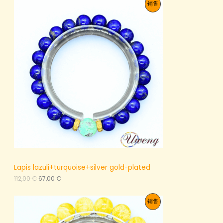
促
销售
：
格
1
为
销
3
：
5
8
产
,
1
0
,
品
0
0
0
€
。
€
。
Lapis lazuli+turquoise+silver gold-plated
原
当
112,00
€
67,00
€
价
前
为
价
促
销售
：
格
1
为
销
1
：