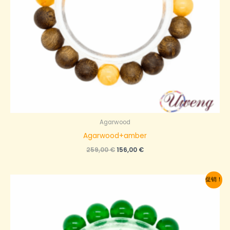
Agarwood
Agarwood+amber
原
当
259,00
€
156,00
€
价
前
为：
价
259,00 €。
格
促销！
为：
156,00 €。