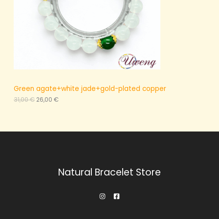
€
。
Green agate+white jade+gold-plated copper
原
当
31,00
€
26,00
€
价
前
为
价
：
格
3
为
1
：
,
2
0
6
0
,
0
Natural Bracelet Store
€
0
。
€
。