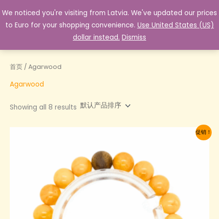
跳
We noticed you're visiting from Latvia. We've updated our prices
至
to Euro for your shopping convenience.
Use United States (US)
内
dollar instead.
Dismiss
容
首页
/ Agarwood
Agarwood
Showing all 8 results
促销！