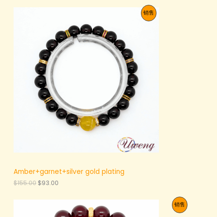
为
价
促
销售
：
格
$
为
销
1
：
0
$
产
9
6
.
5
品
0
.
0
0
。
0
。
Amber+garnet+silver gold plating
原
当
$
155.00
$
93.00
价
前
为
价
促
销售
：
格
$
为