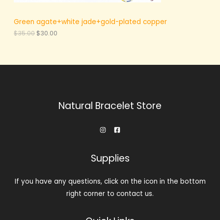
Green agate+white jade+gold-plated copper
原
当
$
35.00
$
30.00
价
前
为
价
：
格
$
为
3
：
5
$
.
3
0
0
0
.
Natural Bracelet Store
。
0
0
。
Supplies
If you have any questions, click on the icon in the bottom
right corner to contact us.