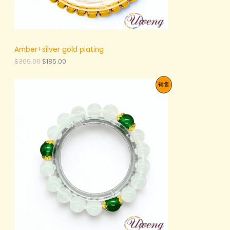
Amber+silver gold plating
原
当
$
309.00
$
185.00
价
前
为
价
促
销售
：
格
$
为
销
3
：
0
$
产
9
1
.
8
品
0
5
0
.
。
0
0
。