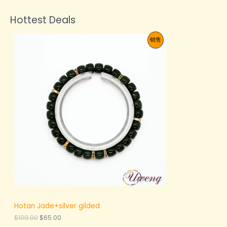
Hottest Deals
促
销售
销
产
品
Hotan Jade+silver gilded
原
当
$
109.00
$
65.00
价
前