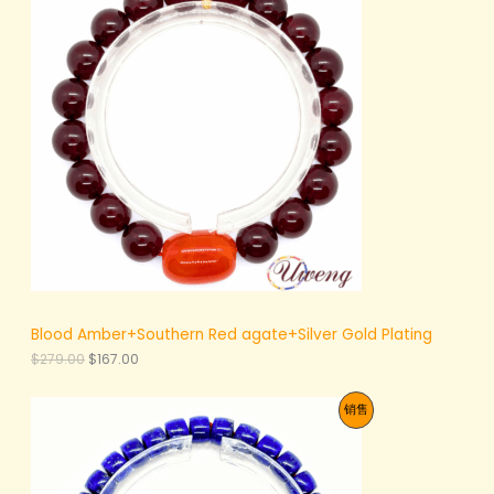
销
1
：
5
$
产
5
9
.
3
品
0
.
0
0
。
0
。
Blood Amber+Southern Red agate+Silver Gold Plating
原
当
$
279.00
$
167.00
价
前
为
价
促
销售
：
格
$
为
销
2
：
7
$
产
9
1