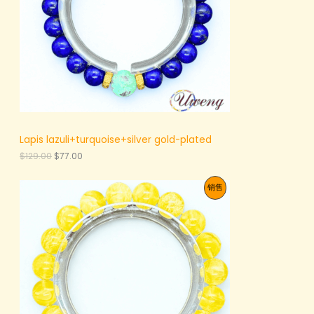
。
0
。
Lapis lazuli+turquoise+silver gold-plated
原
当
$
129.00
$
77.00
价
前
为
价
促
销售
：
格
$
为
销
1
：
2
$
产
9
7
.
7
品
0
.
0
0
。
0
。