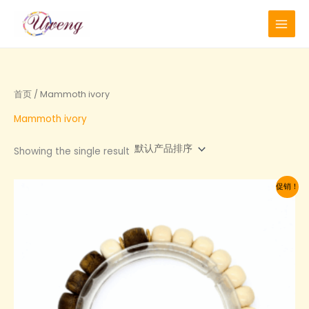
跳
至
内
容
首页
/ Mammoth ivory
Mammoth ivory
Showing the single result
促销！