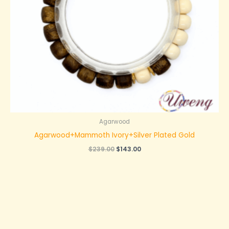
Agarwood
Agarwood+Mammoth Ivory+Silver Plated Gold
原
当
$
239.00
$
143.00
价
前
为：
价
$239.00。
格
为：
$143.00。