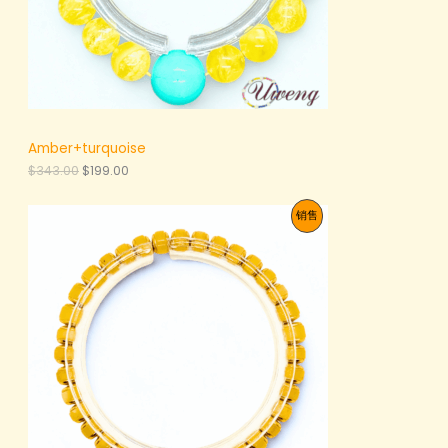
Amber+turquoise
原
当
$
343.00
$
199.00
价
前
为
价
促
销售
：
格
$
为
销
3
：
4
$
产
3
1
.
9
品
0
9
0
.
。
0
0
。