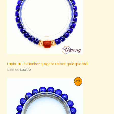
.
6
品
0
7
0
.
。
0
0
。
Lapis lazuli+Nanhong agate+silver gold-plated
原
当
$
155.00
$
93.00
价
前
为
价
促
销售
：
格
$
为
销
1
：
5
$
产
5
9
.
3
品
0
.
0
0