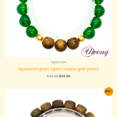
Agarwood
Agarwood+green agate+copper gold-plated
原
当
$
42.00
$
33.00
价
前
为：
价
$42.00。
格
促销！
为：
$33.00。