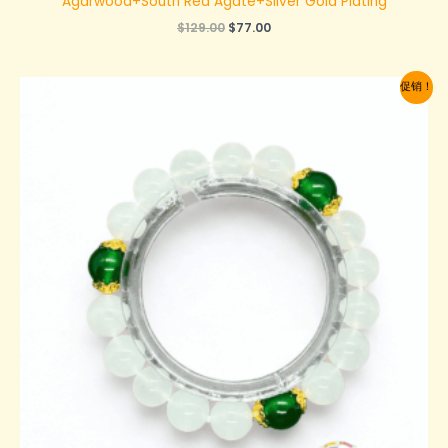
Agarwood+South Red Agate+Silver Gold Plating
原
当
$
129.00
$
77.00
价
前
为：
价
$129.00。
格
促销！
为：
$77.00。