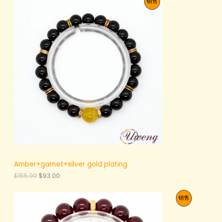
促
销售
：
格
$
为
销
1
：
0
$
产
9
6
.
5
品
0
.
0
0
。
0
。
Amber+garnet+silver gold plating
原
当
$
155.00
$
93.00
价
前
为
价
促
销售
：
格
$
为
销
1
：