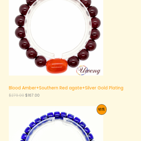
5
$
产
5
9
.
3
品
0
.
0
0
。
0
。
Blood Amber+Southern Red agate+Silver Gold Plating
原
当
$
279.00
$
167.00
价
前
为
价
促
销售
：
格
$
为
销
2
：
7
$
产
9
1
.
6
品
0
7