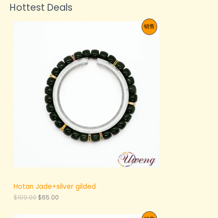
Hottest Deals
促
销售
销
产
品
Hotan Jade+silver gilded
原
当
$
109.00
$
65.00
价
前
为
价