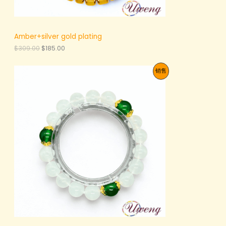
Amber+silver gold plating
原
当
$
309.00
$
185.00
价
前
为
价
促
销售
：
格
$
为
销
3
：
0
$
产
9
1
.
8
品
0
5
0
.
。
0
0
。