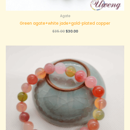
Agate
Green agate+white jade+gold-plated copper
原
当
$
35.00
$
30.00
价
前
为：
价
$35.00。
格
为：
$30.00。