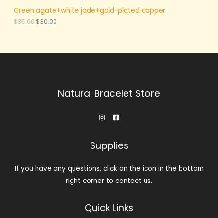
Green agate+white jade+gold-plated copper
原
当
$
35.00
$
30.00
价
前
为
价
：
格
$
为
3
：
5
$
.
3
0
0
0
.
Natural Bracelet Store
。
0
0
。
Supplies
If you have any questions, click on the icon in the bottom
right corner to contact us.
Quick Links