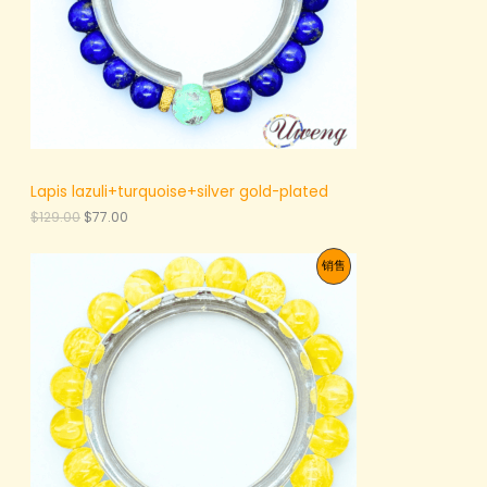
Lapis lazuli+turquoise+silver gold-plated
原
当
$
129.00
$
77.00
价
前
为
价
促
销售
：
格
$
为
销
1
：
2
$
产
9
7
.
7
品
0
.
0
0
。
0
。