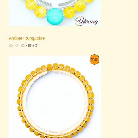
Amber+turquoise
原
当
$
343.00
$
199.00
价
前
为
价
促
销售
：
格
$
为
销
3
：
4
$
产
3
1
.
9
品
0
9
0
.
。
0
0
。