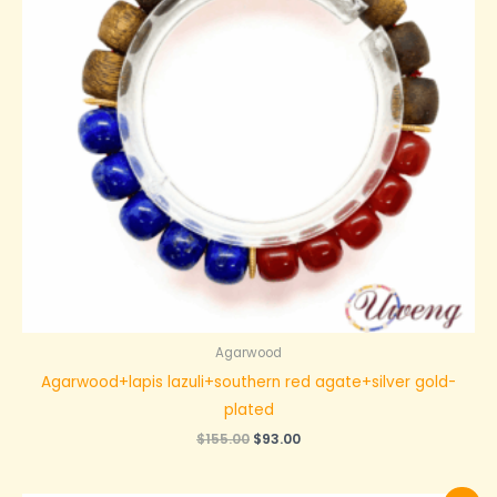
Agarwood
Agarwood+lapis lazuli+southern red agate+silver gold-
plated
原
当
$
155.00
$
93.00
价
前
为：
价
$155.00。
格