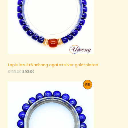
0
.
。
0
0
。
Lapis lazuli+Nanhong agate+silver gold-plated
原
当
$
155.00
$
93.00
价
前
为
价
促
销售
：
格
$
为
销
1
：
5
$
产
5
9
.
3
品
0
.
0
0
。
0
。