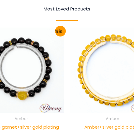
Most Loved Products
促销！
Amber
Amber
garnet+silver gold plating
Amber+silver gold pla