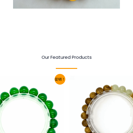
Our Featured Products
促销！