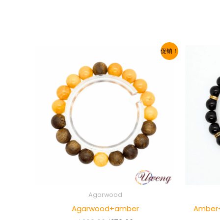
促销！
Agarwood
Agarwood+amber
Amber+