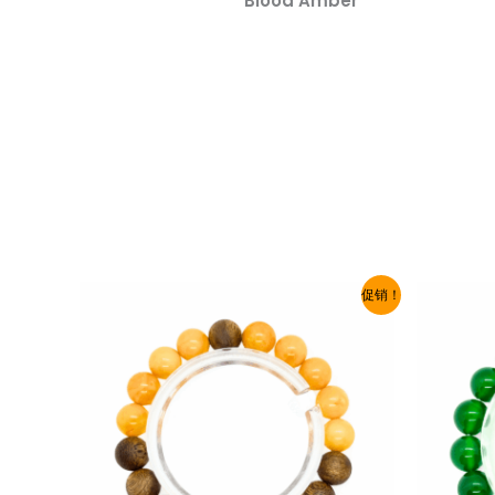
Blood Amber
促销！