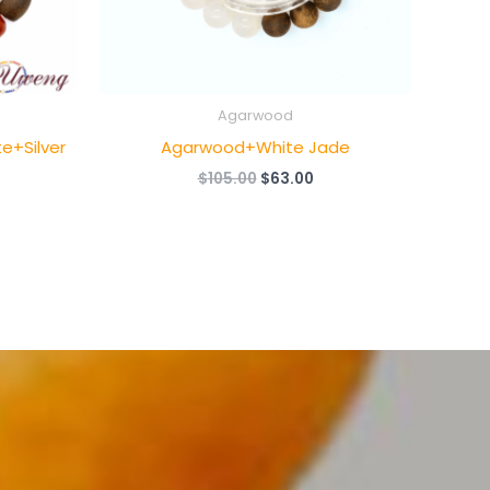
Agarwood
e+Silver
Agarwood+White Jade
原
当
$
105.00
$
63.00
价
前
为：
价
$105.00。
格
为：
$63.00。
：
7.00。