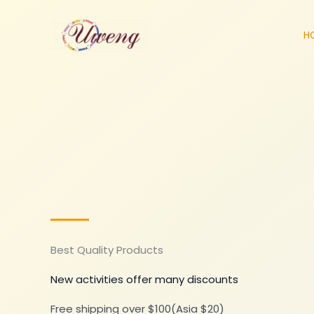
跳
至
H
内
容
Best Quality Products
New activities offer many discounts
Free shipping over $100(Asia $20)