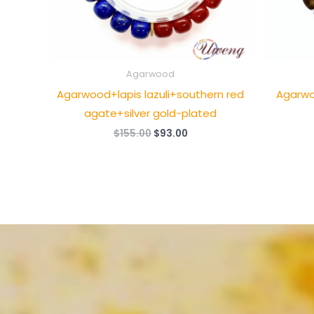
Agarwood
Agarwood+lapis lazuli+southern red
Agarwo
agate+silver gold-plated
原
当
$
155.00
$
93.00
价
前
为：
价
$155.00。
格
为：
$93.00。