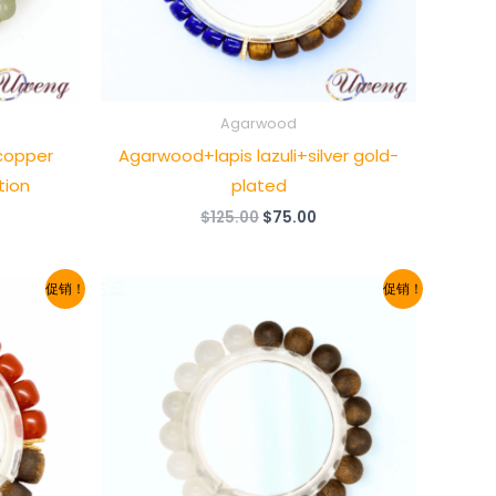
Agarwood
copper
Agarwood+lapis lazuli+silver gold-
tion
plated
原
当
$
125.00
$
75.00
价
前
为：
价
$125.00。
格
促销！
促销！
：
为：
1.00。
$75.00。