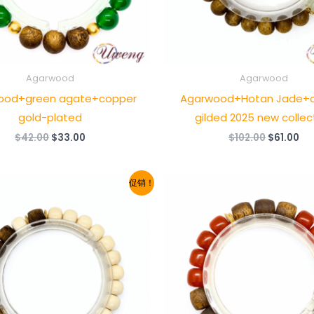
Agarwood
Agarwood
ood+green agate+copper
Agarwood+Hotan Jade+
gold-plated
gilded 2025 new collec
原
当
原
当
$
42.00
$
33.00
$
102.00
$
61.00
价
前
价
前
为：
价
为：
价
$42.00。
格
$102.00。
格
促销！
为：
为
$33.00。
$6