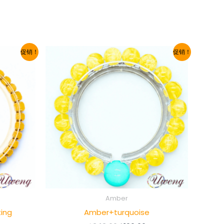
促销！
促销！
Amber
ting
Amber+turquoise