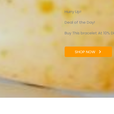
Hurry Up!
Deal of the Day!
Buy This bracelet At 10% 
SHOP NOW