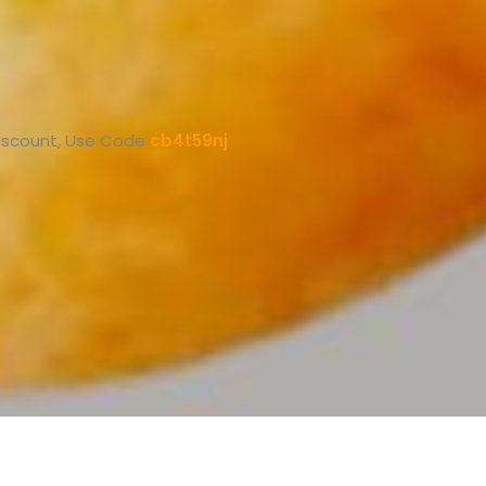
Discount, Use Code
cb4t59nj