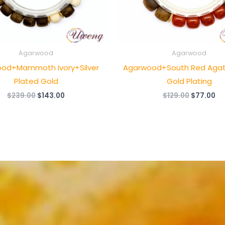
Agarwood
Agarwood
od+Mammoth Ivory+Silver
Agarwood+South Red Agat
Plated Gold
Gold Plating
原
当
原
当
$
239.00
$
143.00
$
129.00
$
77.00
价
前
价
前
为：
价
为：
价
$239.00。
格
$129.00。
格
为：
为
$143.00。
$7