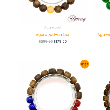
Agarwood
Agarwood+amber
Agarw
原
当
$
299.00
$
179.00
价
前
为：
价
$299.00。
格
为：
$179.00。
促销！