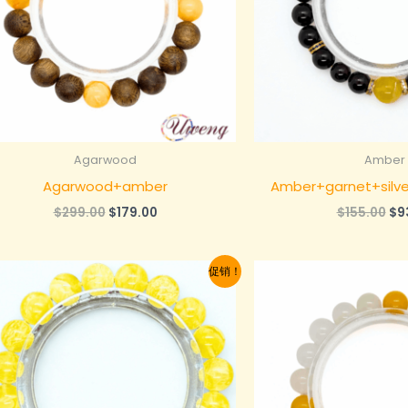
Agarwood
Amber
Agarwood+amber
Amber+garnet+silver
原
当
原
$
299.00
$
179.00
$
155.00
$
9
价
前
价
为：
价
为
$299.00。
格
$1
促销！
为：
$179.00。