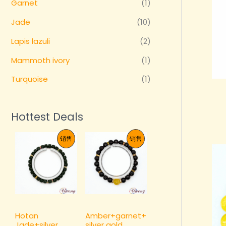
Garnet
(1)
Jade
(10)
Lapis lazuli
(2)
Mammoth ivory
(1)
Turquoise
(1)
Hottest Deals
促
促
销售
销售
销
销
产
产
品
品
Hotan
Amber+garnet+
Jade+silver
silver gold