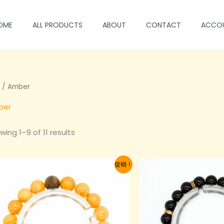
OME
ALL PRODUCTS
ABOUT
CONTACT
ACCO
/ Amber
ber
wing 1–9 of 11 results
促销！