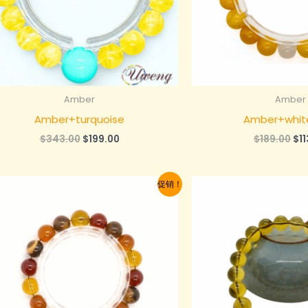
Amber
Amber
Amber+turquoise
Amber+whit
原
当
原
$
343.00
$
199.00
$
189.00
$
1
价
前
价
为：
价
为
$343.00。
格
$1
促销！
为：
$199.00。