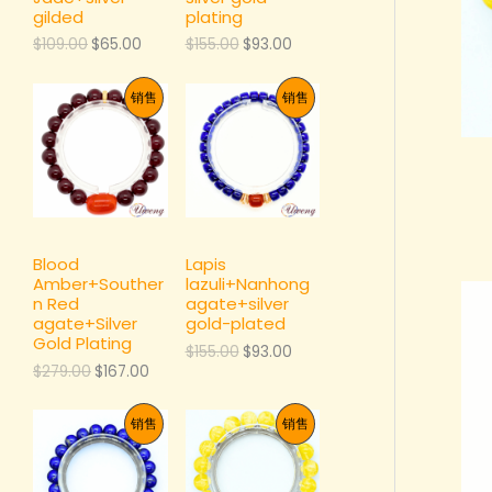
gilded
plating
原
当
原
当
$
109.00
$
65.00
$
155.00
$
93.00
价
前
价
前
为
价
为
价
促
促
销售
销售
：
格
：
格
$
为
$
为
销
销
1
：
1
：
0
$
5
$
9
6
5
9
产
产
.
5
.
3
0
.
0
.
品
品
0
0
0
0
。
0
。
0
Blood
Lapis
。
。
Amber+Souther
lazuli+Nanhong
n Red
agate+silver
agate+Silver
gold-plated
Gold Plating
原
当
$
155.00
$
93.00
价
前
原
当
$
279.00
$
167.00
为
价
价
前
：
格
为
价
促
促
销售
销售
$
为
：
格
1
：
$
为
5
$
销
销
2
：
5
9
7
$