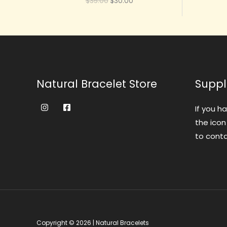
原
当
$
35.00
$
30.00
：
格
价
前
$
为
为
价
3
：
：
格
0
$
$
为
9
1
3
：
.
8
5
$
0
5
.
3
0
.
0
0
。
0
0
.
Natural Bracelet Store
Suppl
0
。
0
。
0
。
If you h
the icon
to conta
Copyright © 2026 | Natural Bracelets