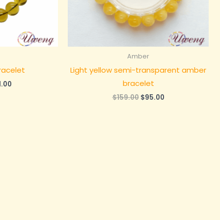
Amber
racelet
Light yellow semi-transparent amber
bracelet
当
1.00
前
原
当
$
159.00
$
95.00
：
价
价
前
19.00。
格
为：
价
为：
$159.00。
格
$71.00。
为：
$95.00。