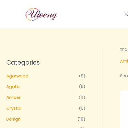
跳
至
H
内
容
首页
Am
Categories
Sho
Agarwood
(8)
Agate
(6)
Amber
(11)
Crystal
(6)
Design
(18)