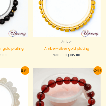
Amber
 gold plating
Amber+silver gold plating
当
原
当
3.00
$
309.00
$
185.00
前
价
前
：
价
为：
价
55.00。
格
$309.00。
格
促销！
促销！
为：
为：
$93.00。
$185.00。