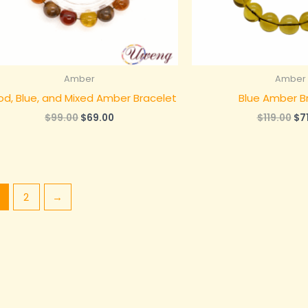
Amber
Amber
od, Blue, and Mixed Amber Bracelet
Blue Amber B
原
当
原
$
99.00
$
69.00
$
119.00
$
7
价
前
价
为：
价
为
$99.00。
格
$1
为：
$69.00。
2
→