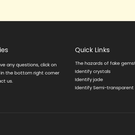
ies
Quick Links
The hazards of fake gems
ave any questions, click on
Identify crystals
 in the bottom right corner
Identify jade
ct us.
Identify Semi-transparen