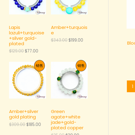
.
3
9
1
产
产
0
.
.
6
0
0
0
7
品
品
。
0
0
.
。
。
0
Lapis
Amber+turquois
0
lazuli+turquoise
e
。
+silver gold-
原
当
$
343.00
$
199.00
Blo
plated
价
前
为
价
原
当
$
129.00
$
77.00
：
格
价
前
$
为
为
价
促
促
3
：
销售
销售
：
格
4
$
$
为
3
1
销
销
1
：
.
9
2
$
1
0
9
9
7
产
产
0
.
.
7
。
0
0
.
品
品
0
0
0
。
。
0
Amber+silver
Green
。
gold plating
agate+white
jade+gold-
原
当
$
309.00
$
185.00
plated copper
价
前
为
价