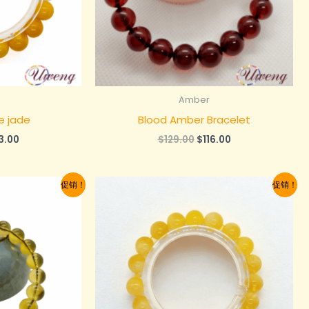
Amber
e jade
Blood Amber Bracelet
当
原
当
13.00
$
129.00
$
116.00
前
价
前
：
价
为：
价
89.00。
格
$129.00。
格
促销！
促销！
为：
为：
$113.00。
$116.00。